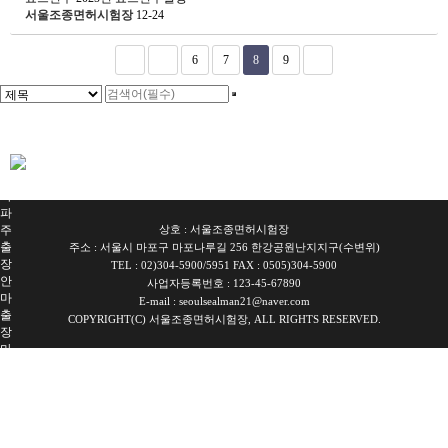
서울조종면허시험장
12-24
6
7
8
9
서
울
출
장
안
마
파
주
상호 : 서울조종면허시험장
출
주소 : 서울시 마포구 마포나루길 256 한강공원난지지구(수변위)
장
TEL : 02)304-5900/5951 FAX : 0505)304-5900
안
사업자등록번호 : 123-45-67890
마
E-mail : seoulsealman21@naver.com
출
COPYRIGHT(C) 서울조종면허시험장, ALL RIGHTS RESERVED.
장
마
사
지
출
장
안