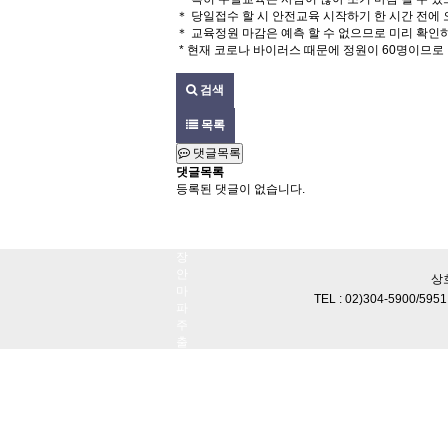
＊ 당일접수 할 시 안전교육 시작하기 한 시간 전에
＊ 교육정원 마감은 예측 할 수 없으므로 미리 확인
* 현재 코로나 바이러스 때문에 정원이 60명이므로
검색
목록
댓글목록
댓글목록
등록된 댓글이 없습니다.
서
울
출
장
안
상
마
TEL : 02)304-5900/59
파
주
출
장
안
마
출
장
마