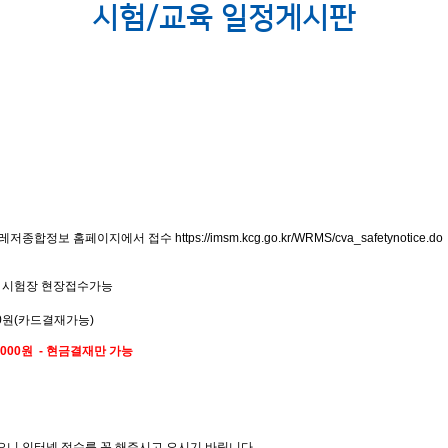
시험/교육
일정게시판
레저종합정보 홈페이지에서 접수
https://imsm.kcg.go.kr/WRMS/cva_safetynotice.do
 시험
장 현장접수가능
400원(카드결재가능)
3,000원 - 현금결재만 가능
있으니 인터넷 접수를 꼭 해주시고 오시기 바립니다.