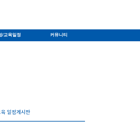
험/교육일정
커뮤니티
교육
일정게시판