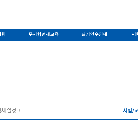
시험
무시험면제교육
실기연수안내
시
전체 일정표
시험/