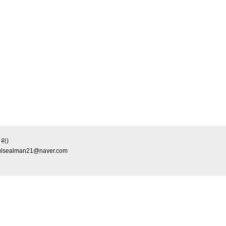
위)
ulsealman21@naver.com