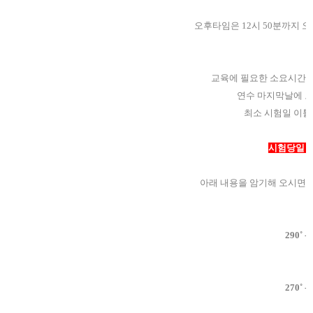
오후타임은 12시 50분까지 
교육에 필요한 소요시간은 
연수 마지막날에 오
최소 시험일 이틀
시험당일 
아래 내용을 암기해 오시면
290˚ -
270˚ -