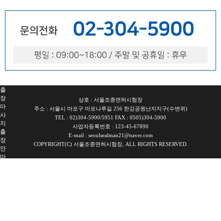
출
장
안
마
파
주
출
장
안
마
출
장
상호 : 서울조종면허시험장
마
주소 : 서울시 마포구 마포나루길 256 한강공원난지지구(수변위)
사
TEL : 02)304-5900/5951 FAX : 0505)304-5900
지
사업자등록번호 : 123-45-67890
출
E-mail : seoulsealman21@naver.com
장
COPYRIGHT(C) 서울조종면허시험장, ALL RIGHTS RESERVED.
안
마
출
장
안
마
블
로
그