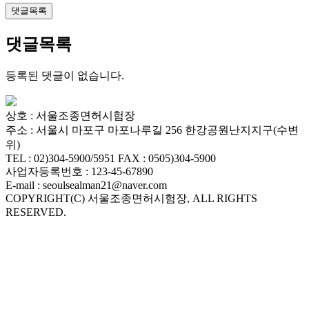
댓글목록
댓글목록
등록된 댓글이 없습니다.
서
울
상호 : 서울조종면허시험장
출
주소 : 서울시 마포구 마포나루길 256 한강공원난지지구(수변
장
위)
TEL : 02)304-5900/5951 FAX : 0505)304-5900
안
사업자등록번호 : 123-45-67890
마
E-mail : seoulsealman21@naver.com
파
COPYRIGHT(C) 서울조종면허시험장, ALL RIGHTS
주
RESERVED.
출
장
안
마
출
장
마