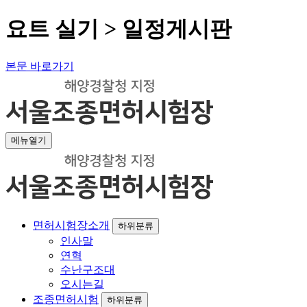
요트 실기 > 일정게시판
본문 바로가기
메뉴열기
면허시험장소개
하위분류
인사말
연혁
수난구조대
오시는길
조종면허시험
하위분류