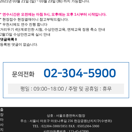
2021년 03월 21일 (일) ~ 03월 23일 (화) 까지 가능합니다.
* 연수시간은 오전에는 아침 9시, 오후에는 오후 1시부터 시작입니다.
* 현장접수 현장결재이니 참고부탁드립니다.
* 우천시에도 연수 진행 합니다
거리두기 4단계로인한 시험, 수상안전교육, 면제교육 정원 축소 안내
2월15일 수상안전교육 실시 안내
댓글목록
0
등록된 댓글이 없습니다.
서
울
출
장
안
마
파
주
출
장
안
마
출
장
상호 : 서울조종면허시험장
마
주소 : 서울시 마포구 마포나루길 256 한강공원난지지구(수변위)
사
TEL : 02)304-5900/5951 FAX : 0505)304-5900
지
사업자등록번호 : 123-45-67890