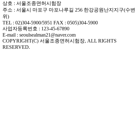
상호 : 서울조종면허시험장
안
주소 : 서울시 마포구 마포나루길 256 한강공원난지지구(수변
마
위)
출
TEL : 02)304-5900/5951 FAX : 0505)304-5900
장
사업자등록번호 : 123-45-67890
마
E-mail : seoulsealman21@naver.com
사
COPYRIGHT(C) 서울조종면허시험장, ALL RIGHTS
지
RESERVED.
출
장
안
마
출
장
안
마
블
로
그