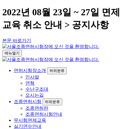
2022년 08월 23일 ~ 27일 면제
교육 취소 안내 > 공지사항
본문 바로가기
메뉴열기
면허시험장소개
하위분류
인사말
연혁
수난구조대
오시는길
조종면허시험
하위분류
조종면허란
조종면허시험안내
무시험면제교육
실기연수안내