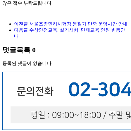
많은 접수 부탁드립니다
이전글
서울조종면허시험장 동절기 단축 운영시간 안내
다음글
수상안전교육, 실기시험, 면제교육 인원 변동안
내
댓글목록
0
등록된 댓글이 없습니다.
서
울
출
장
안
마
파
주
출
장