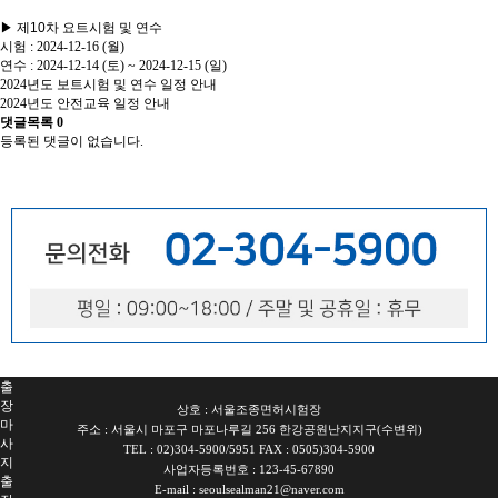
▶ 제10차 요트시험 및 연수
시험 : 2024-12-16 (월)
연수 : 2024-12-14 (토) ~ 2024-12-15 (일)
2024년도 보트시험 및 연수 일정 안내
2024년도 안전교육 일정 안내
댓글목록
0
등록된 댓글이 없습니다.
서
울
출
장
안
마
파
주
출
장
안
마
출
장
상호 : 서울조종면허시험장
마
주소 : 서울시 마포구 마포나루길 256 한강공원난지지구(수변위)
사
TEL : 02)304-5900/5951 FAX : 0505)304-5900
지
사업자등록번호 : 123-45-67890
출
E-mail : seoulsealman21@naver.com