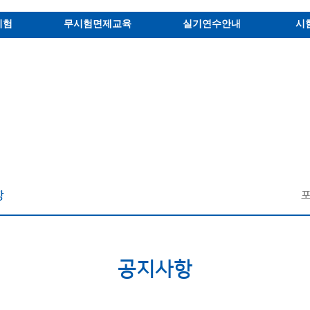
시험
무시험면제교육
실기연수안내
시
항
공지사항