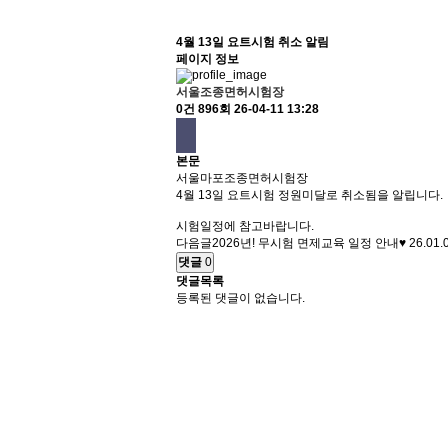
4월 13일 요트시험 취소 알림
페이지 정보
서울조종면허시험장
0건
896회
26-04-11 13:28
본문
서울마포조종면허시험장
4월 13일 요트시험 정원미달로 취소됨을 알립니다.
시험일정에 참고바랍니다.
다음글
2026년! 무시험 면제교육 일정 안내♥
26.01.
댓글
0
댓글목록
등록된 댓글이 없습니다.
서
울
출
장
안
마
파
주