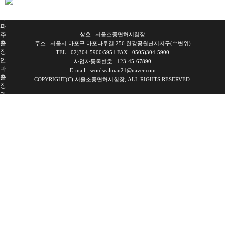
장
안
마
파
주
상호 : 서울조종면허시험장
출
주소 : 서울시 마포구 마포나루길 256 한강공원난지지구(수변위)
장
TEL : 02)304-5900/5951 FAX : 0505)304-5900
안
사업자등록번호 : 123-45-67890
마
E-mail : seoulsealman21@naver.com
출
COPYRIGHT(C) 서울조종면허시험장, ALL RIGHTS RESERVED.
장
마
사
지
출
장
안
마
출
장
안
마
블
로
그