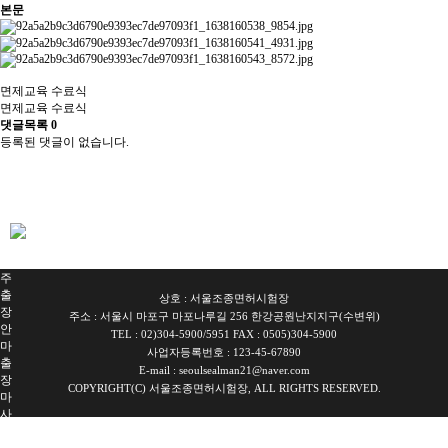
본문
면제교육 수료식
면제교육 수료식
댓글목록
0
등록된 댓글이 없습니다.
서
울
출
장
안
마
파
주
출
상호 : 서울조종면허시험장
장
주소 : 서울시 마포구 마포나루길 256 한강공원난지지구(수변위)
안
TEL : 02)304-5900/5951 FAX : 0505)304-5900
마
사업자등록번호 : 123-45-67890
출
E-mail : seoulsealman21@naver.com
장
COPYRIGHT(C) 서울조종면허시험장, ALL RIGHTS RESERVED.
마
사
지
출